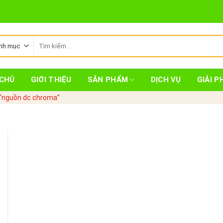
Tìm
kiếm:
CHỦ
GIỚI THIỆU
SẢN PHẨM
DỊCH VỤ
GIẢI P
“nguồn dc chroma”