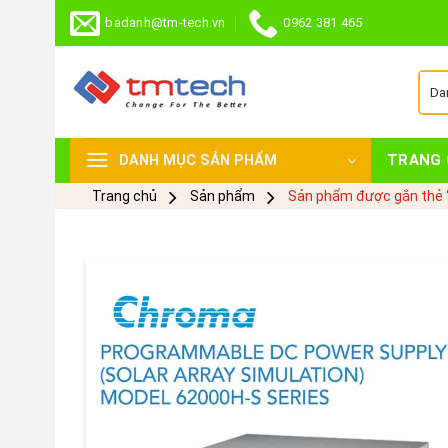
Skip
badanh@tm-tech.vn
0962 381 465
to
content
TRANG 
DANH MỤC SẢN PHẨM
Trang chủ
Sản phẩm
Sản phẩm được gắn thẻ 