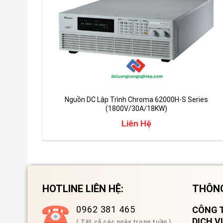
Nguồn DC Lập Trình Chroma 62000H-S Series
(1800V/30A/18KW)
Liên Hệ
HOTLINE LIÊN HỆ:
THÔNG
0962 381 465
CÔNG T
DỊCH 
( Tất cả các ngày trong tuần )