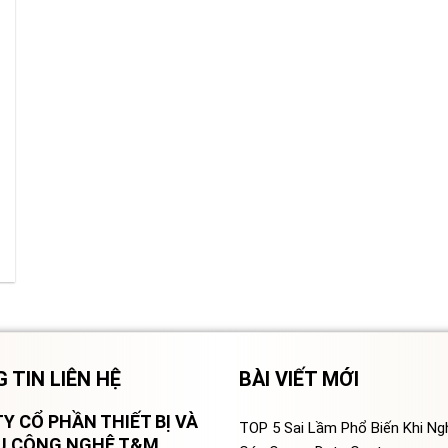
 TIN LIÊN HỆ
BÀI VIẾT MỚI
Y CỔ PHẦN THIẾT BỊ VÀ
TOP 5 Sai Lầm Phổ Biến Khi N
VỤ CÔNG NGHỆ T&M