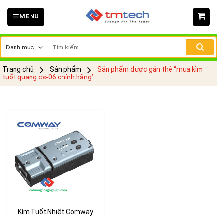
Skip
MENU
to
content
Tìm
kiếm:
Trang chủ
Sản phẩm
Sản phẩm được gắn thẻ “mua kìm
tuốt quang cs-06 chính hãng”
Kìm Tuốt Nhiệt Comway