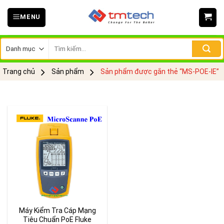
Skip
MENU
to
content
Tìm
kiếm:
Trang chủ
Sản phẩm
Sản phẩm được gắn thẻ “MS-POE-IE”
Máy Kiểm Tra Cáp Mạng
Tiêu Chuẩn PoE Fluke