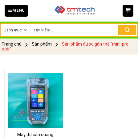
Skip
MENU
to
content
Tìm
kiếm:
Trang chủ
Sản phẩm
Sản phẩm được gắn thẻ “mini-pro
otdr”
Máy đo cáp quang