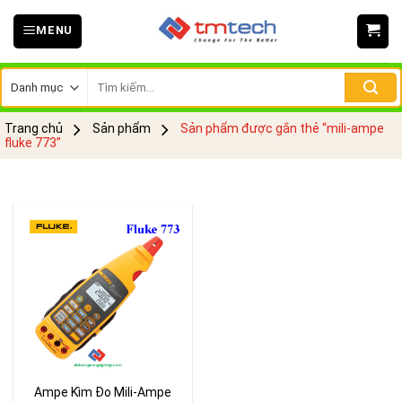
Skip
MENU
to
content
Tìm
kiếm:
Trang chủ
Sản phẩm
Sản phẩm được gắn thẻ “mili-ampe
fluke 773”
Ampe Kìm Đo Mili-Ampe