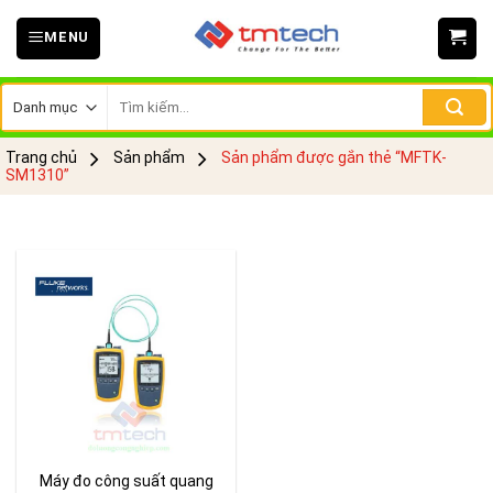
Skip
MENU
to
content
Tìm
kiếm:
Trang chủ
Sản phẩm
Sản phẩm được gắn thẻ “MFTK-
SM1310”
Máy đo công suất quang