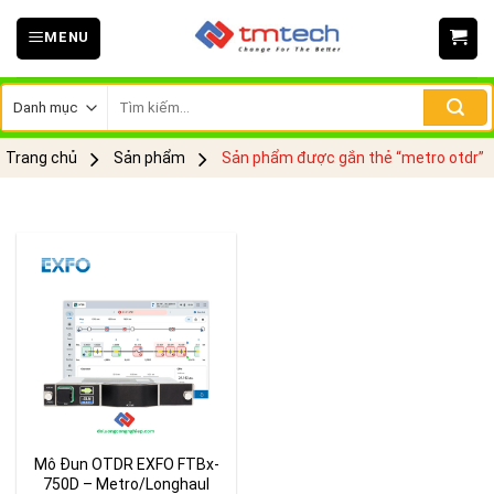
Skip
MENU
to
content
Tìm
kiếm:
Trang chủ
Sản phẩm
Sản phẩm được gắn thẻ “metro otdr”
Mô Đun OTDR EXFO FTBx-
750D – Metro/Longhaul