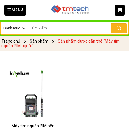
Skip
MENU
to
content
Tìm
kiếm:
Trang chủ
Sản phẩm
Sản phẩm được gắn thẻ “Máy tìm
nguồn PIM ngoài”
Máy tìm nguồn PIM bên