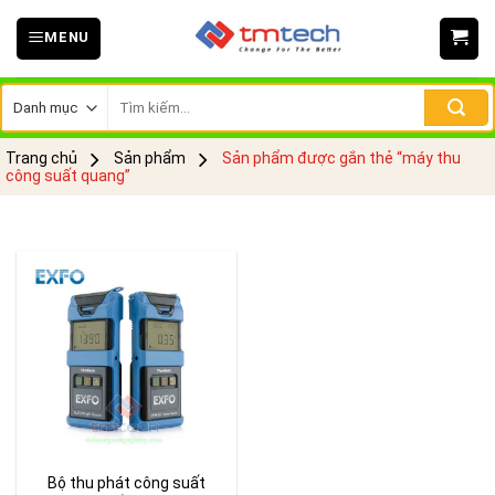
Skip
MENU
to
content
Tìm
kiếm:
Trang chủ
Sản phẩm
Sản phẩm được gắn thẻ “máy thu
công suất quang”
Bộ thu phát công suất