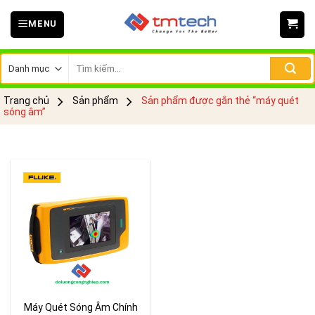
Skip
MENU
to
content
Tìm
kiếm:
Trang chủ
Sản phẩm
Sản phẩm được gắn thẻ “máy quét
sóng âm”
Máy Quét Sóng Âm Chính