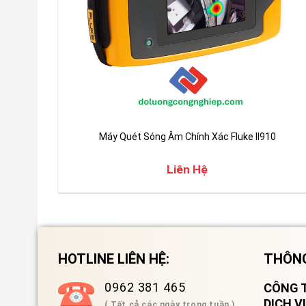
Máy Quét Sóng Âm Chính Xác Fluke II910
Liên Hệ
HOTLINE LIÊN HỆ:
THÔNG
0962 381 465
CÔNG T
DỊCH 
( Tất cả các ngày trong tuần )