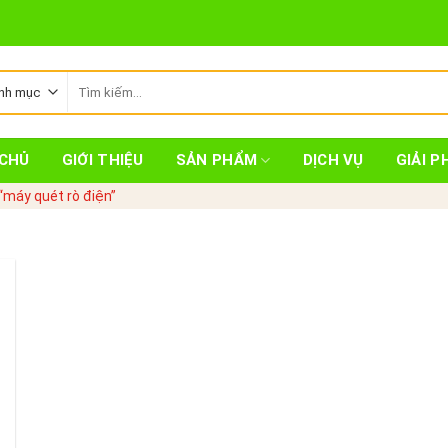
Tìm
kiếm:
CHỦ
GIỚI THIỆU
SẢN PHẨM
DỊCH VỤ
GIẢI P
máy quét rò điện”