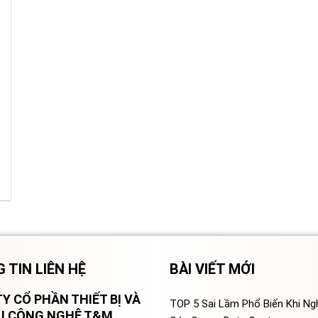
 TIN LIÊN HỆ
BÀI VIẾT MỚI
Y CỔ PHẦN THIẾT BỊ VÀ
TOP 5 Sai Lầm Phổ Biến Khi N
VỤ CÔNG NGHỆ T&M