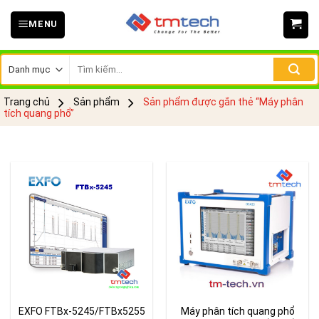
Skip
MENU
to
content
Tìm
kiếm:
Trang chủ
Sản phẩm
Sản phẩm được gắn thẻ “Máy phân
tích quang phổ”
EXFO FTBx-5245/FTBx5255
Máy phân tích quang phổ