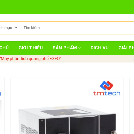
Tìm
kiếm:
CHỦ
GIỚI THIỆU
SẢN PHẨM
DỊCH VỤ
GIẢI P
“Máy phân tích quang phổ EXFO”