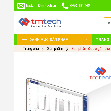
Skip
badanh@tm-tech.vn
0962 381 465
to
content
TRANG 
DANH MỤC SẢN PHẨM
Trang chủ
Sản phẩm
Sản phẩm được gắn thẻ 