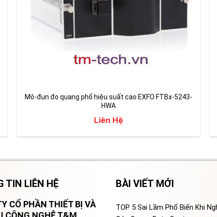
Mô-đun đo quang phổ hiệu suất cao EXFO FTBx-5243-
HWA
Liên Hệ
 TIN LIÊN HỆ
BÀI VIẾT MỚI
Y CỔ PHẦN THIẾT BỊ VÀ
TOP 5 Sai Lầm Phổ Biến Khi N
VỤ CÔNG NGHỆ T&M