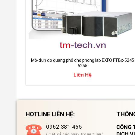
Mô-đun đo quang phổ cho phòng lab EXFO FTBx-5245
5255
Liên Hệ
HOTLINE LIÊN HỆ:
THÔNG
0962 381 465
CÔNG T
DỊCH 
( Tất cả các ngày trong tuần )