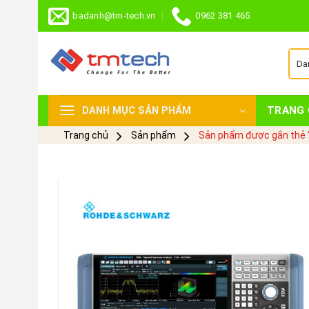
Skip
badanh@tm-tech.vn
0962 381 465
to
content
TRANG 
DANH MỤC SẢN PHẨM
Trang chủ
Sản phẩm
Sản phẩm được gắn thẻ 