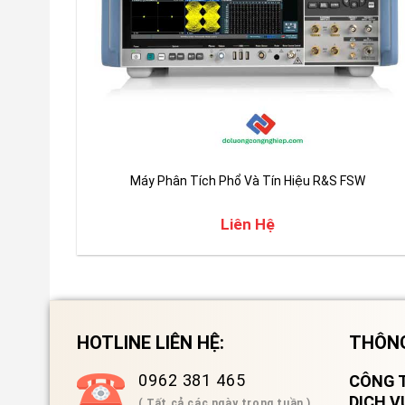
Máy Phân Tích Phổ Và Tín Hiệu R&S FSW
Liên Hệ
HOTLINE LIÊN HỆ:
THÔNG
0962 381 465
CÔNG T
DỊCH 
( Tất cả các ngày trong tuần )