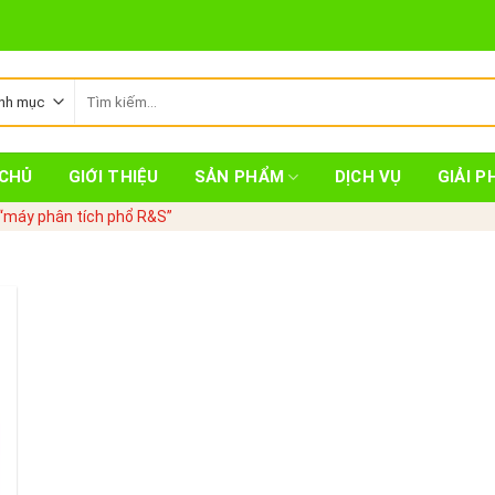
Tìm
kiếm:
CHỦ
GIỚI THIỆU
SẢN PHẨM
DỊCH VỤ
GIẢI P
“máy phân tích phổ R&S”