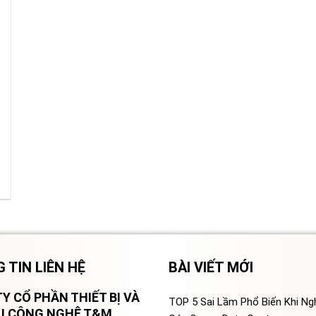
 TIN LIÊN HỆ
BÀI VIẾT MỚI
Y CỔ PHẦN THIẾT BỊ VÀ
TOP 5 Sai Lầm Phổ Biến Khi N
VỤ CÔNG NGHỆ T&M