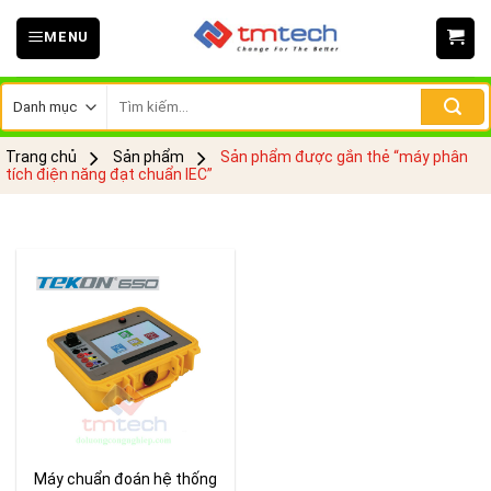
Skip
MENU
to
content
Tìm
kiếm:
Trang chủ
Sản phẩm
Sản phẩm được gắn thẻ “máy phân
tích điện năng đạt chuẩn IEC”
Máy chuẩn đoán hệ thống