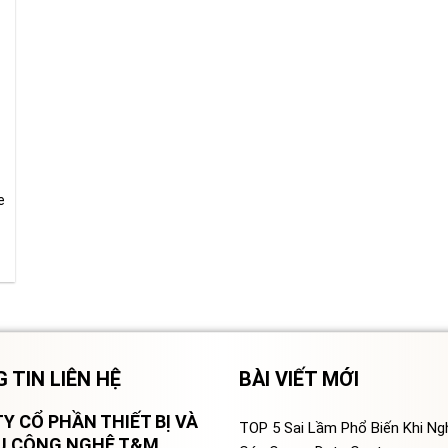
e
 TIN LIÊN HỆ
BÀI VIẾT MỚI
Y CỔ PHẦN THIẾT BỊ VÀ
TOP 5 Sai Lầm Phổ Biến Khi N
VỤ CÔNG NGHỆ T&M