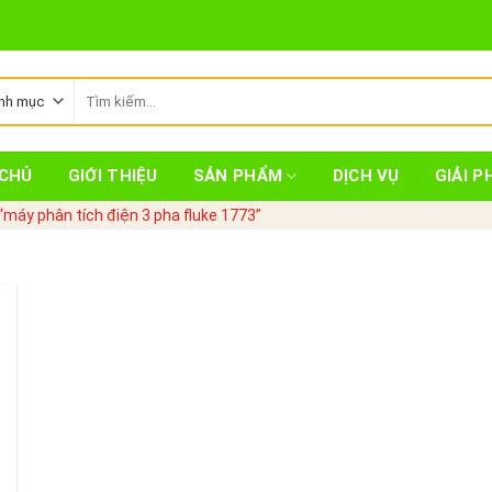
Tìm
kiếm:
CHỦ
GIỚI THIỆU
SẢN PHẨM
DỊCH VỤ
GIẢI P
máy phân tích điện 3 pha fluke 1773”