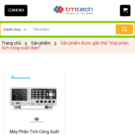
Skip
MENU
to
content
Tìm
kiếm:
Trang chủ
Sản phẩm
Sản phẩm được gắn thẻ “máy phân
tích công suất điện”
Máy Phân Tích Công Suất