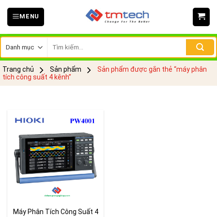
Skip
MENU
to
content
Tìm
kiếm:
Trang chủ
Sản phẩm
Sản phẩm được gắn thẻ “máy phân
tích công suất 4 kênh”
Máy Phân Tích Công Suất 4