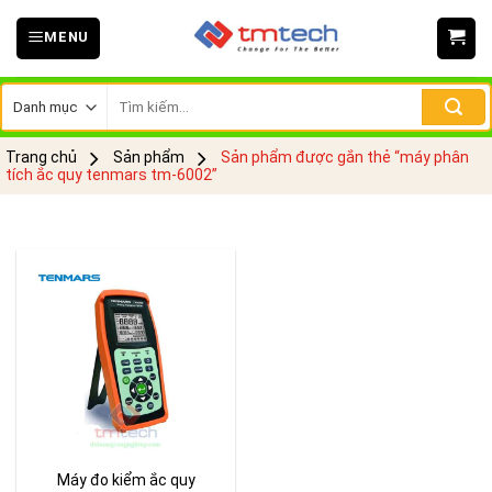
Skip
MENU
to
content
Tìm
kiếm:
Trang chủ
Sản phẩm
Sản phẩm được gắn thẻ “máy phân
tích ắc quy tenmars tm-6002”
Máy đo kiểm ắc quy