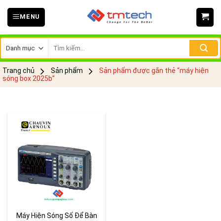
Skip
MENU
to
content
Tìm
kiếm:
Trang chủ
Sản phẩm
Sản phẩm được gắn thẻ “máy hiện
sóng box 2025b”
Máy Hiện Sóng Số Để Bàn