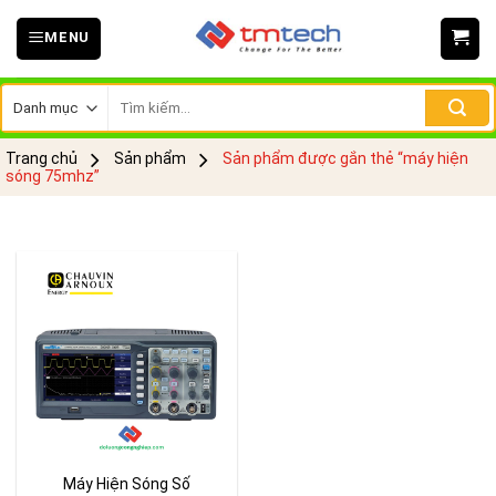
Skip
MENU
to
content
Tìm
kiếm:
Trang chủ
Sản phẩm
Sản phẩm được gắn thẻ “máy hiện
sóng 75mhz”
Máy Hiện Sóng Số