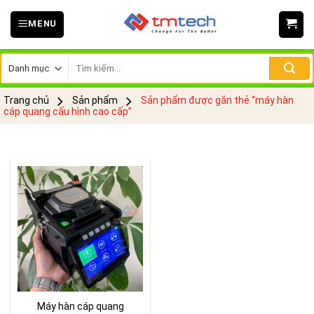
Skip
MENU
to
content
Tìm
kiếm:
Trang chủ
Sản phẩm
Sản phẩm được gắn thẻ “máy hàn
cáp quang cấu hình cao cấp”
Máy hàn cáp quang