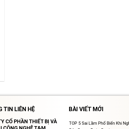
 TIN LIÊN HỆ
BÀI VIẾT MỚI
Y CỔ PHẦN THIẾT BỊ VÀ
TOP 5 Sai Lầm Phổ Biến Khi N
VỤ CÔNG NGHỆ T&M