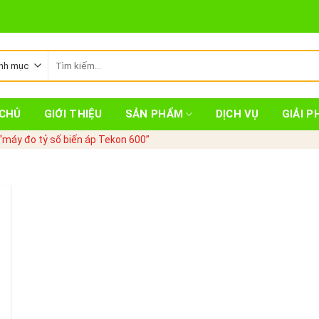
Tìm
kiếm:
CHỦ
GIỚI THIỆU
SẢN PHẨM
DỊCH VỤ
GIẢI P
máy đo tỷ số biến áp Tekon 600”