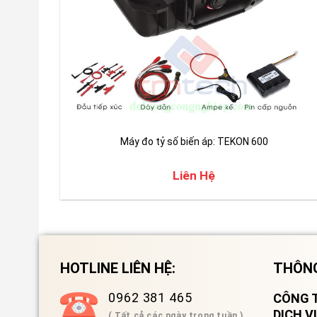
Máy đo tỷ số biến áp: TEKON 600
Liên Hệ
HOTLINE LIÊN HỆ:
THÔNG
0962 381 465
CÔNG T
DỊCH 
( Tất cả các ngày trong tuần )