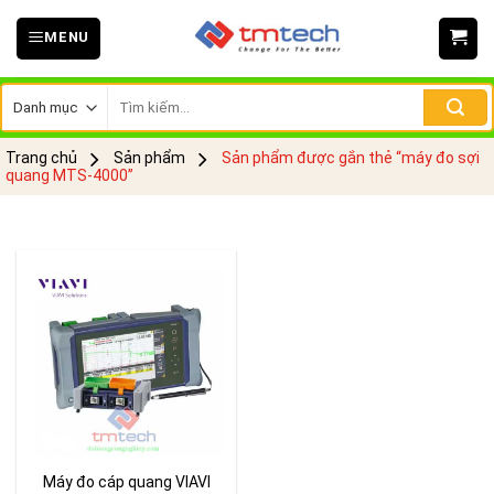
Skip
MENU
to
content
Tìm
kiếm:
Trang chủ
Sản phẩm
Sản phẩm được gắn thẻ “máy đo sợi
quang MTS-4000”
Máy đo cáp quang VIAVI