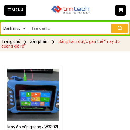
Skip
MENU
to
content
Tìm
kiếm:
Trang chủ
Sản phẩm
Sản phẩm được gắn thẻ “máy đo
quang giá rẻ”
Máy đo cáp quang JW3302L