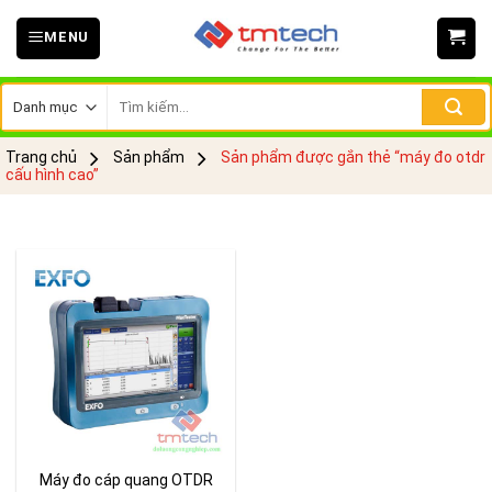
Skip
MENU
to
content
Tìm
kiếm:
Trang chủ
Sản phẩm
Sản phẩm được gắn thẻ “máy đo otdr
cấu hình cao”
Máy đo cáp quang OTDR