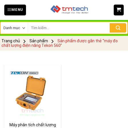
Skip
MENU
to
content
Tìm
kiếm:
Trang chủ
Sản phẩm
Sản phẩm được gắn thẻ “máy đo
chất lượng điện năng Tekon 560”
Máy phân tích chất lượng