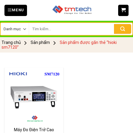
Skip
MENU
to
content
Tìm
kiếm:
Trang chủ
Sản phẩm
Sản phẩm được gắn thẻ “hioki
sm7120”
Máy Đo Điện Trở Cao