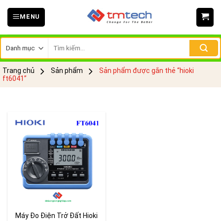
Skip
MENU
to
content
Tìm
kiếm:
Trang chủ
Sản phẩm
Sản phẩm được gắn thẻ “hioki
ft6041”
Máy Đo Điện Trở Đất Hioki