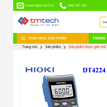
Skip
badanh@tm-tech.vn
0962 381 465
to
content
TRANG 
DANH MỤC SẢN PHẨM
Trang chủ
Sản phẩm
Sản phẩm được gắn thẻ “