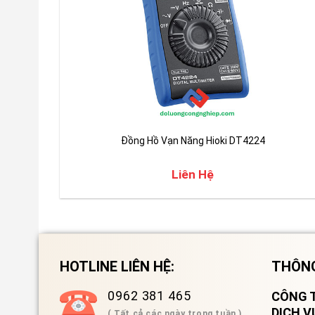
Đồng Hồ Vạn Năng Hioki DT4224
Liên Hệ
HOTLINE LIÊN HỆ:
THÔNG
0962 381 465
CÔNG T
DỊCH 
( Tất cả các ngày trong tuần )