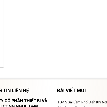
 TIN LIÊN HỆ
BÀI VIẾT MỚI
Y CỔ PHẦN THIẾT BỊ VÀ
TOP 5 Sai Lầm Phổ Biến Khi N
VỤ CÔNG NGHỆ T&M