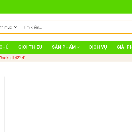
Tìm
kiếm:
CHỦ
GIỚI THIỆU
SẢN PHẨM
DỊCH VỤ
GIẢI P
hioki dt4224”