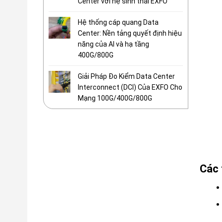
Center với hệ sinh thái EXFO
Hệ thống cáp quang Data
Center: Nền tảng quyết định hiệu
năng của AI và hạ tầng
400G/800G
Giải Pháp Đo Kiểm Data Center
Interconnect (DCI) Của EXFO Cho
Mạng 100G/400G/800G
Các 