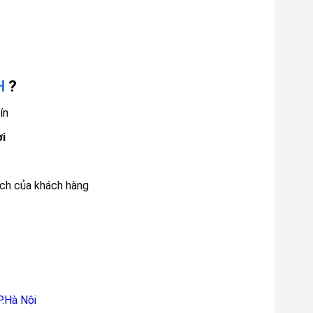
H
?
ín
ơi
ách của khách hàng
P.Hà Nội