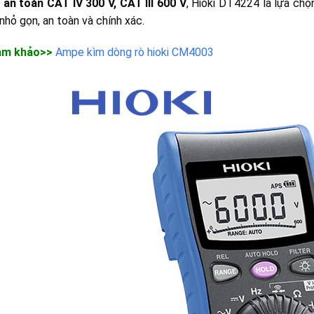
 an toàn CAT IV 300 V, CAT III 600 V
, Hioki DT4224 là lựa ch
nhỏ gọn, an toàn và chính xác.
am khảo>>
Ampe kìm dòng rò hioki CM4003