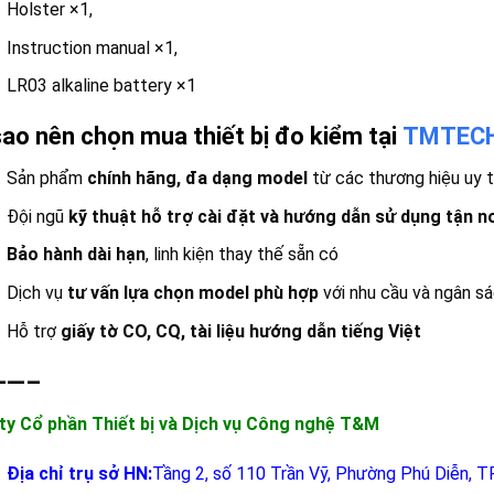
Holster ×1,
Instruction manual ×1,
LR03 alkaline battery ×1
sao nên chọn mua thiết bị đo kiểm tại
TMTEC
Sản phẩm
chính hãng, đa dạng model
từ các thương hiệu uy t
Đội ngũ
kỹ thuật hỗ trợ cài đặt và hướng dẫn sử dụng tận n
Bảo hành dài hạn
, linh kiện thay thế sẵn có
Dịch vụ
tư vấn lựa chọn model phù hợp
với nhu cầu và ngân s
Hỗ trợ
giấy tờ CO, CQ, tài liệu hướng dẫn tiếng Việt
——–
ty Cổ phần Thiết bị và Dịch vụ Công nghệ T&M
Địa chỉ trụ sở HN:
Tầng 2, số 110 Trần Vỹ, Phường Phú Diễn, T