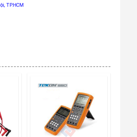
ội, TP.HCM