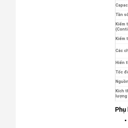
Capac
Tần s
Kiểm t
(Conti
Kiểm t
Các c
Hiển t
Tốc độ
Nguồn
Kích t
lượng
Phụ 