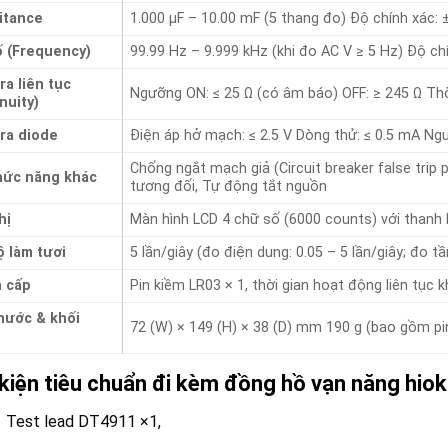
itance
1.000 μF – 10.00 mF (5 thang đo) Độ chính xác: 
ố (Frequency)
99.99 Hz – 9.999 kHz (khi đo AC V ≥ 5 Hz) Độ ch
ra liên tục
Ngưỡng ON: ≤ 25 Ω (có âm báo) OFF: ≥ 245 Ω Thời
nuity)
ra diode
Điện áp hở mạch: ≤ 2.5 V Dòng thử: ≤ 0.5 mA Ngư
Chống ngắt mạch giả (Circuit breaker false trip pre
hức năng khác
tương đối, Tự động tắt nguồn
hị
Màn hình LCD 4 chữ số (6000 counts) với thanh b
 làm tươi
5 lần/giây (đo điện dung: 0.05 – 5 lần/giây; đo tầ
 cấp
Pin kiềm LR03 × 1, thời gian hoạt động liên tục 
hước & khối
72 (W) × 149 (H) × 38 (D) mm 190 g (bao gồm pi
kiện tiêu chuẩn đi kèm đồng hồ vạn năng hio
Test lead DT4911 ×1,