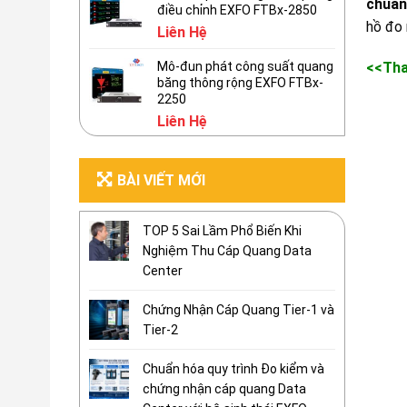
chuẩn
điều chỉnh EXFO FTBx-2850
hồ đo 
Liên Hệ
Mô-đun phát công suất quang
<<Th
băng thông rộng EXFO FTBx-
2250
Liên Hệ
BÀI VIẾT MỚI
TOP 5 Sai Lầm Phổ Biến Khi
Nghiệm Thu Cáp Quang Data
Center
Chứng Nhận Cáp Quang Tier-1 và
Tier-2
Chuẩn hóa quy trình Đo kiểm và
chứng nhận cáp quang Data