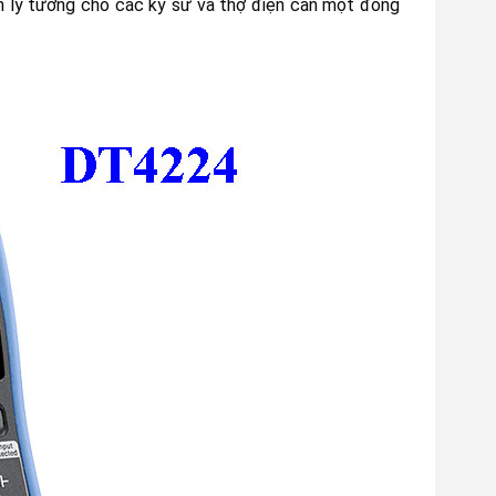
ọn lý tưởng cho các kỹ sư và thợ điện cần một đồng