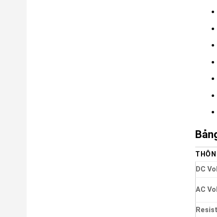
Bảng
THÔN
DC Vo
AC Vo
Resis