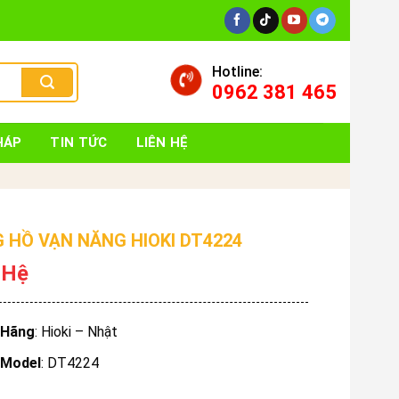
Hotline:
0962 381 465
HÁP
TIN TỨC
LIÊN HỆ
 HỒ VẠN NĂNG HIOKI DT4224
 Hệ
Hãng
: Hioki – Nhật
Model
: DT4224