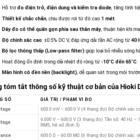
Hỗ trợ
đo điện trở, điện dung và kiểm tra diode
, tăng tính ti
Thiết kế chắc chắn
, chịu được rơi từ độ cao
1 mét
.
Dây đo có thể quấn gọn phía sau thân máy
, thuận tiện khi m
Độ chính xác cao
: ±0.5% DC V, đáp ứng dải tần AC rộng từ
40 
Bộ lọc thông thấp (Low-pass filter)
giúp loại bỏ nhiễu sóng h
Hoạt động ổn định trong dải nhiệt độ rộng từ
-10°C đến 65°C
.
Màn hình có đèn nền (backlight)
, dễ quan sát trong môi trườ
 tóm tắt thông số kỹ thuật cơ bản của Hioki
G SỐ
GIÁ TRỊ / PHẠM VI ĐO
ltage
600.0 mV – 600.0 V (4 thang đo) Độ chính xác cơ
6.000 V – 600.0 V (3 thang đo) Tần số: 40 Hz – 
ltage
RMS, hệ số đỉnh 3)
tance
600.0 Ω – 60.00 MΩ (6 thang đo) Độ chính xác: ±