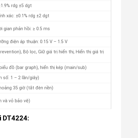
±1.9% rdg ±5 dgt
ính xác: ±0.1% rdg ±2 dgt
 gian phản hồi: ≥ 0.5 ms
ỡng điện áp thuận: 0.15 V – 1.5 V
vention), Bộ lọc, Giữ giá trị hiển thị, Hiển thị giá trị
iểu đồ (bar graph), hiển thị kép (main/sub)
n số: 1 – 2 lần/giây)
khoảng 35 giờ (tắt đèn nền)
n và vỏ bảo vệ)
ki DT4224: