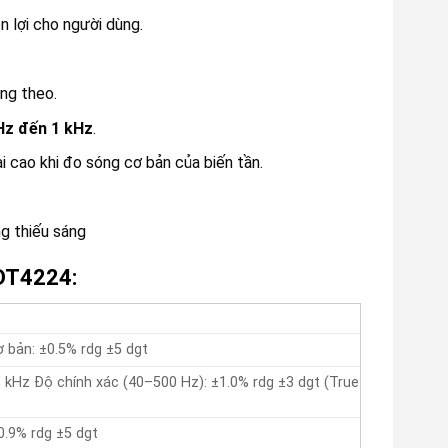
ện lợi cho người dùng.
ang theo.
Hz đến 1 kHz
.
ài cao khi đo sóng cơ bản của biến tần.
ng thiếu sáng
 DT4224:
 bản: ±0.5% rdg ±5 dgt
1 kHz Độ chính xác (40–500 Hz): ±1.0% rdg ±3 dgt (True
0.9% rdg ±5 dgt