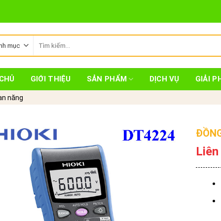
Tìm
kiếm:
CHỦ
GIỚI THIỆU
SẢN PHẨM
DỊCH VỤ
GIẢI P
ạn năng
ĐỒNG
Liên