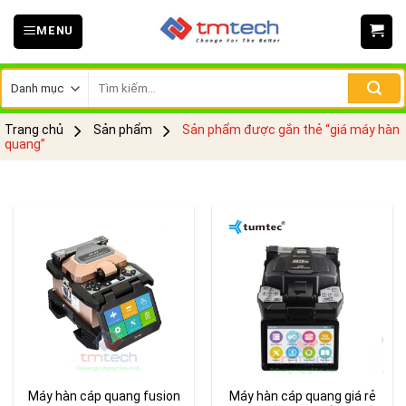
Skip
MENU
to
content
Tìm
kiếm:
Trang chủ
Sản phẩm
Sản phẩm được gắn thẻ “giá máy hàn
quang”
Máy hàn cáp quang fusion
Máy hàn cáp quang giá rẻ