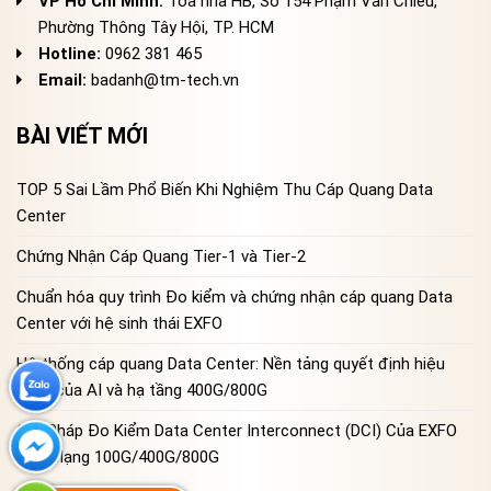
VP Hồ Chí Minh:
Tòa nhà HB, Số 154 Phạm Văn Chiêu,
Phường Thông Tây Hội, TP. HCM
Hotline:
0962 381 465
Email:
badanh@tm-tech.vn
BÀI VIẾT MỚI
TOP 5 Sai Lầm Phổ Biến Khi Nghiệm Thu Cáp Quang Data
Center
Chứng Nhận Cáp Quang Tier-1 và Tier-2
Chuẩn hóa quy trình Đo kiểm và chứng nhận cáp quang Data
Center với hệ sinh thái EXFO
Hệ thống cáp quang Data Center: Nền tảng quyết định hiệu
năng của AI và hạ tầng 400G/800G
Giải Pháp Đo Kiểm Data Center Interconnect (DCI) Của EXFO
Cho Mạng 100G/400G/800G