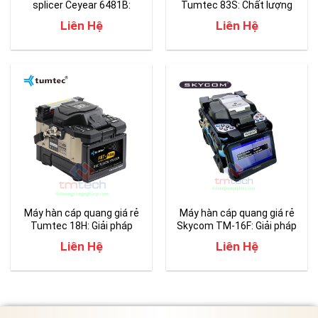
splicer Ceyear 6481B:
Tumtec 83S: Chất lượng
chuyên hàn mạng PON
hàn nối tốt – độ ổn định cao
Liên Hệ
Liên Hệ
Máy hàn cáp quang giá rẻ
Máy hàn cáp quang giá rẻ
Tumtec 18H: Giải pháp
Skycom TM-16F: Giải pháp
tuyệt vời cho hàn nối mạng
hàn nối sợi quang FTTx tối
Liên Hệ
Liên Hệ
PON
ưu chi phí nhất