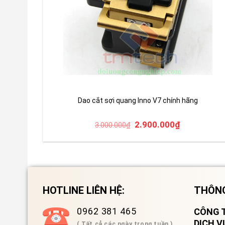
Dao cắt sợi quang Inno V7 chính hãng
Original
Current
2.900.000
₫
3.000.000
₫
price
price
was:
is:
3.000.000₫.
2.900.000₫
HOTLINE LIÊN HỆ:
THÔNG
0962 381 465
CÔNG T
DỊCH 
( Tất cả các ngày trong tuần )