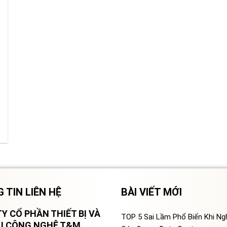
.
 TIN LIÊN HỆ
BÀI VIẾT MỚI
Y CỔ PHẦN THIẾT BỊ VÀ
TOP 5 Sai Lầm Phổ Biến Khi N
VỤ CÔNG NGHỆ T&M