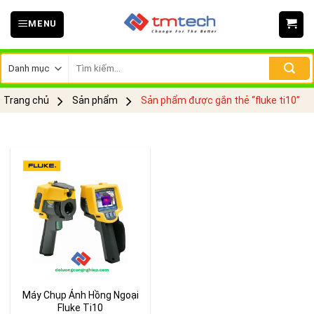
Skip
MENU
to
content
Tìm
kiếm:
Trang chủ
Sản phẩm
Sản phẩm được gắn thẻ “fluke ti10”
Máy Chụp Ảnh Hồng Ngoại
Fluke Ti10