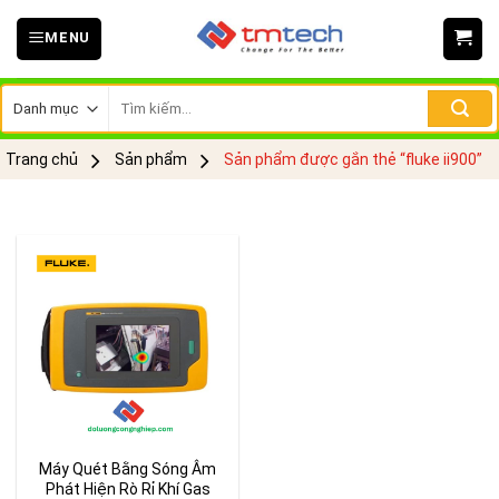
Skip
MENU
to
content
Tìm
kiếm:
Trang chủ
Sản phẩm
Sản phẩm được gắn thẻ “fluke ii900”
Máy Quét Bằng Sóng Âm
Phát Hiện Rò Rỉ Khí Gas