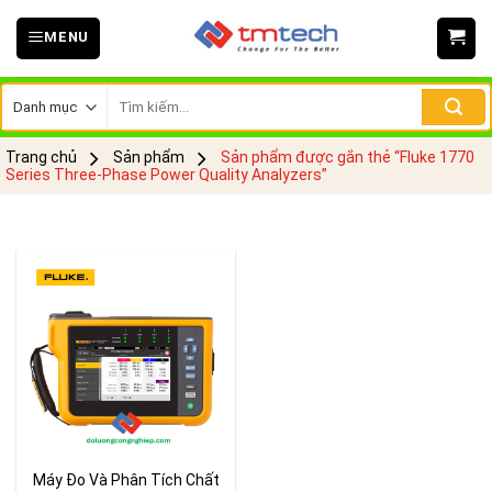
Skip
MENU
to
content
Tìm
kiếm:
Trang chủ
Sản phẩm
Sản phẩm được gắn thẻ “Fluke 1770
Series Three-Phase Power Quality Analyzers”
Máy Đo Và Phân Tích Chất