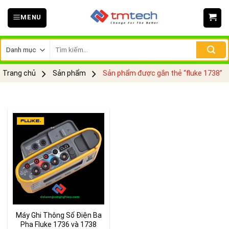
Skip
MENU
to
content
Tìm
kiếm:
Trang chủ
Sản phẩm
Sản phẩm được gắn thẻ “fluke 1738”
Máy Ghi Thông Số Điện Ba
Pha Fluke 1736 và 1738