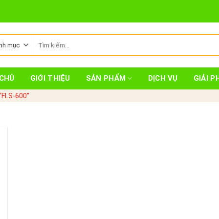
Tìm
kiếm:
CHỦ
GIỚI THIỆU
SẢN PHẨM
DỊCH VỤ
GIẢI P
“FLS-600”