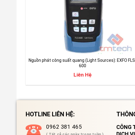
Nguồn phát công suất quang (Light Sources): EXFO FLS
600
Liên Hệ
HOTLINE LIÊN HỆ:
THÔNG
0962 381 465
CÔNG T
DỊCH 
( Tất cả các ngày trong tuần )