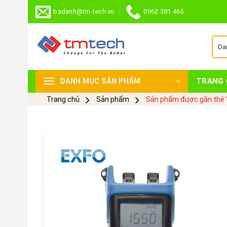
Skip
badanh@tm-tech.vn
0962 381 465
to
content
TRANG 
DANH MỤC SẢN PHẨM
Trang chủ
Sản phẩm
Sản phẩm được gắn thẻ 