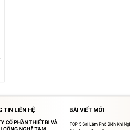
-
 TIN LIÊN HỆ
BÀI VIẾT MỚI
Y CỔ PHẦN THIẾT BỊ VÀ
TOP 5 Sai Lầm Phổ Biến Khi N
VỤ CÔNG NGHỆ T&M