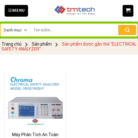
Skip
MENU
to
content
Tìm
kiếm:
Trang chủ
Sản phẩm
Sản phẩm được gắn thẻ “ELECTRICAL
SAFETY ANALYZER”
Máy Phân Tích An Toàn