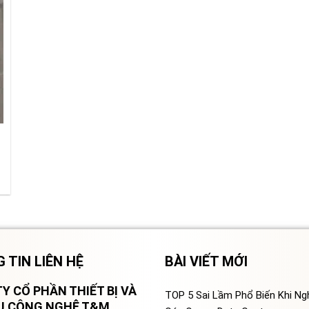
 TIN LIÊN HỆ
BÀI VIẾT MỚI
Y CỔ PHẦN THIẾT BỊ VÀ
TOP 5 Sai Lầm Phổ Biến Khi N
VỤ CÔNG NGHỆ T&M