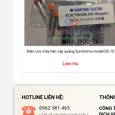
Điện cực máy hàn cáp quang Sumitomo model ER-10
Liên Hệ
HOTLINE LIÊN HỆ:
THÔNG
0962 381 465
CÔNG T
DỊCH 
( Tất cả các ngày trong tuần )