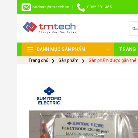
Skip
badanh@tm-tech.vn
0962 381 465
to
content
TRANG 
DANH MỤC SẢN PHẨM
Trang chủ
Sản phẩm
Sản phẩm được gắn thẻ 