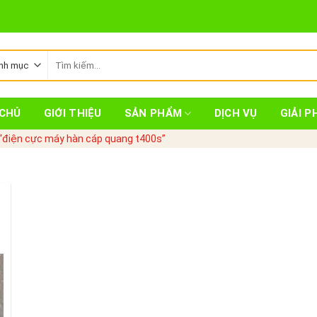
Tìm
kiếm:
CHỦ
GIỚI THIỆU
SẢN PHẨM
DỊCH VỤ
GIẢI P
“điện cực máy hàn cáp quang t400s”