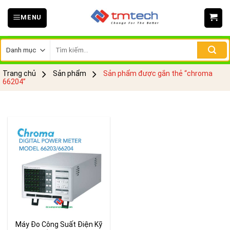
Skip
MENU
to
content
Tìm
kiếm:
Trang chủ
Sản phẩm
Sản phẩm được gắn thẻ “chroma
66204”
Máy Đo Công Suất Điện Kỹ