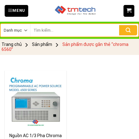
Skip
MENU
to
content
Tìm
kiếm:
Trang chủ
Sản phẩm
Sản phẩm được gắn thẻ “chroma
6560”
Nguồn AC 1/3 Pha Chroma