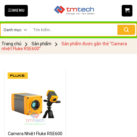
Skip
MENU
to
content
Tìm
kiếm:
Trang chủ
Sản phẩm
Sản phẩm được gắn thẻ “Camera
nhiệt Fluke RSE600”
Camera Nhiệt Fluke RSE600