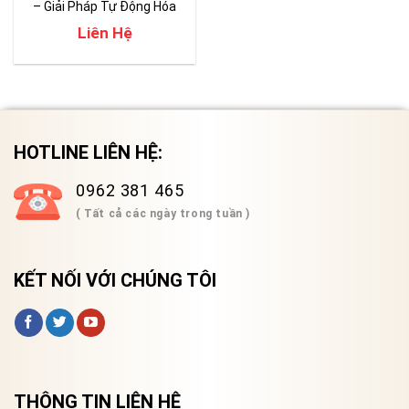
– Giải Pháp Tự Động Hóa
Hàng Đầu Cho Kiểm Tra
Liên Hệ
Nhiệt
HOTLINE LIÊN HỆ:
0962 381 465
( Tất cả các ngày trong tuần )
KẾT NỐI VỚI CHÚNG TÔI
THÔNG TIN LIÊN HỆ