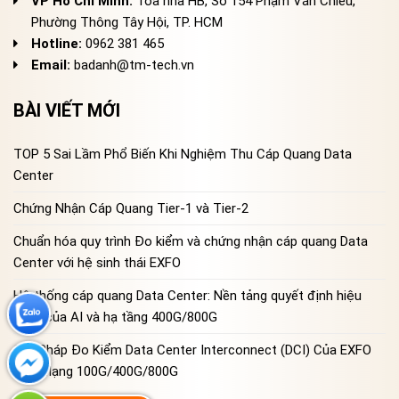
VP Hồ Chí Minh:
Tòa nhà HB, Số 154 Phạm Văn Chiêu,
Phường Thông Tây Hội, TP. HCM
Hotline:
0962 381 465
Email:
badanh@tm-tech.vn
BÀI VIẾT MỚI
TOP 5 Sai Lầm Phổ Biến Khi Nghiệm Thu Cáp Quang Data
Center
Chứng Nhận Cáp Quang Tier-1 và Tier-2
Chuẩn hóa quy trình Đo kiểm và chứng nhận cáp quang Data
Center với hệ sinh thái EXFO
Hệ thống cáp quang Data Center: Nền tảng quyết định hiệu
năng của AI và hạ tầng 400G/800G
Giải Pháp Đo Kiểm Data Center Interconnect (DCI) Của EXFO
Cho Mạng 100G/400G/800G