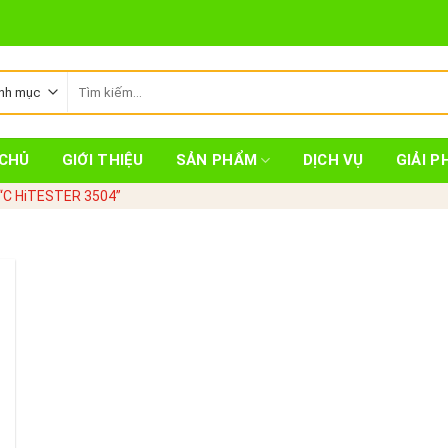
Tìm
kiếm:
CHỦ
GIỚI THIỆU
SẢN PHẨM
DỊCH VỤ
GIẢI P
“C HiTESTER 3504”