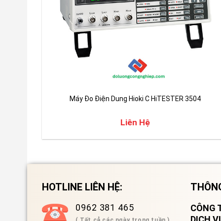
Máy Đo Điện Dung Hioki C HiTESTER 3504
Liên Hệ
HOTLINE LIÊN HỆ:
THÔNG
0962 381 465
CÔNG T
DỊCH 
( Tất cả các ngày trong tuần )