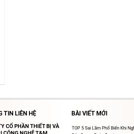
 TIN LIÊN HỆ
BÀI VIẾT MỚI
Y CỔ PHẦN THIẾT BỊ VÀ
TOP 5 Sai Lầm Phổ Biến Khi N
VỤ CÔNG NGHỆ T&M