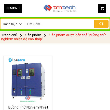
Skip
MENU
to
content
Tìm
kiếm:
Trang chủ
Sản phẩm
Sản phẩm được gắn thẻ “buồng thử
nghiệm nhiệt độ cao thấp”
Buồng Thử Nghiệm Nhiệt