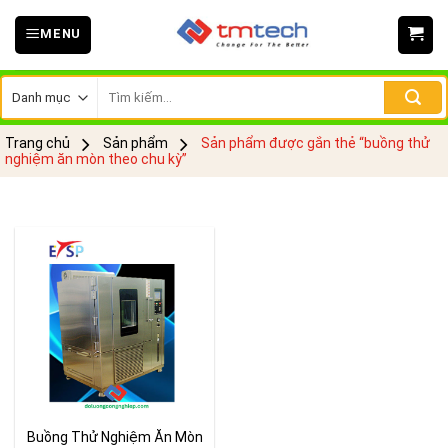
Skip
MENU
to
content
Tìm
kiếm:
Trang chủ
Sản phẩm
Sản phẩm được gắn thẻ “buồng thử
nghiệm ăn mòn theo chu kỳ”
Buồng Thử Nghiệm Ăn Mòn