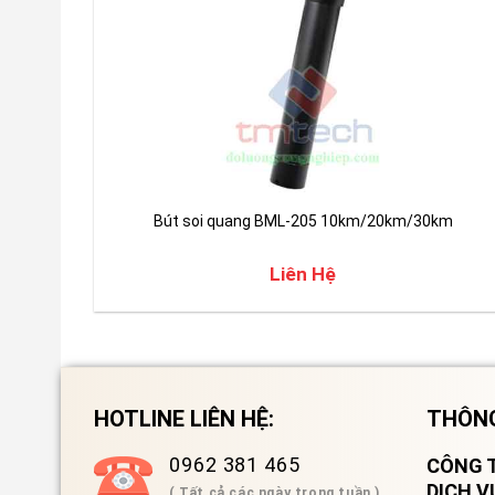
Bút soi quang BML-205 10km/20km/30km
Liên Hệ
HOTLINE LIÊN HỆ:
THÔNG
0962 381 465
CÔNG T
DỊCH 
( Tất cả các ngày trong tuần )