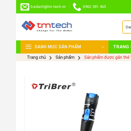
Skip
badanh@tm-tech.vn
0962 381 465
to
content
TRANG 
DANH MỤC SẢN PHẨM
Trang chủ
Sản phẩm
Sản phẩm được gắn thẻ 