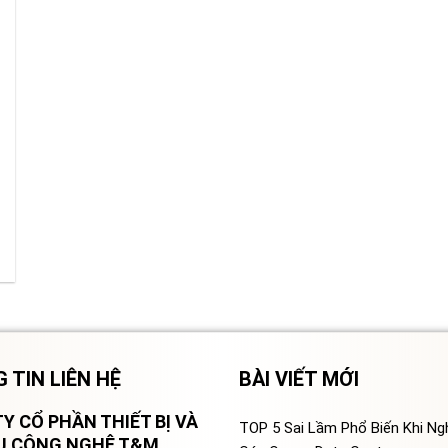
 TIN LIÊN HỆ
BÀI VIẾT MỚI
Y CỔ PHẦN THIẾT BỊ VÀ
TOP 5 Sai Lầm Phổ Biến Khi N
VỤ CÔNG NGHỆ T&M