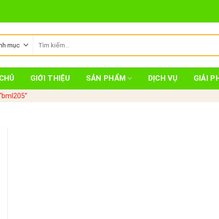
Tìm
kiếm:
CHỦ
GIỚI THIỆU
SẢN PHẨM
DỊCH VỤ
GIẢI P
“bml205”