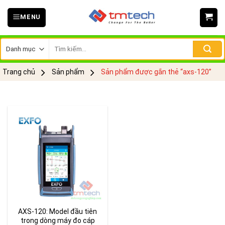
Skip
MENU
to
content
Tìm
kiếm:
Trang chủ
Sản phẩm
Sản phẩm được gắn thẻ “axs-120”
AXS-120: Model đầu tiên
trong dòng máy đo cáp