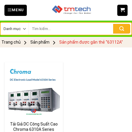
Skip
MENU
to
content
Tìm
kiếm:
Trang chủ
Sản phẩm
Sản phẩm được gắn thẻ “63112A”
Tải Giả DC Công Suất Cao
Chroma 6310A Series